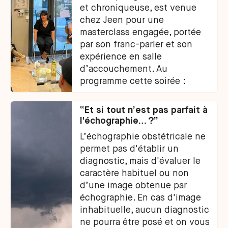
et chroniqueuse, est venue
chez Jeen pour une
masterclass engagée, portée
par son franc-parler et son
expérience en salle
d’accouchement. Au
programme cette soirée :
réflexions sur la médicalisation
de l’accouchement ; revue des
“Et si tout n’est pas parfait à
lieux et “façons” d’accoucher
l'échographie… ?”
en France en 2025 ; discussion
L’échographie obstétricale ne
autour des projets de
permet pas d'établir un
naissance… et de tout ce qu’on
diagnostic, mais d'évaluer le
ne dit pas assez autour de ce
caractère habituel ou non
moment clé. Voici ce qu’on en
d’une image obtenue par
retient. Liste non exhaustive.
échographie. En cas d'image
inhabituelle, aucun diagnostic
ne pourra être posé et on vous