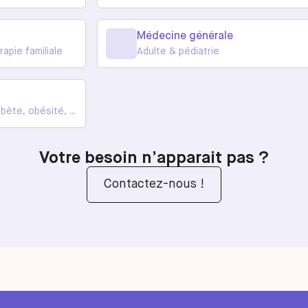
pédiatrie
Médecine générale
apie familiale
Adulte & pédiatrie
te, obésité, ...
Votre besoin n’apparait pas ?
Contactez-nous !