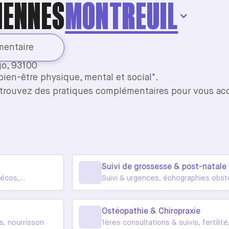
IENNES
MONTREUIL
entaire
go, 93100
bien-être physique, mental et social".
retrouvez des pratiques complémentaires pour vous a
Suivi de grossesse & post-natale
nécos,
Suivi & urgences, échographies obsté
l'accouchement
Ostéopathie & Chiropraxie
s, nourrisson
1ères consultations & suivis, fertili