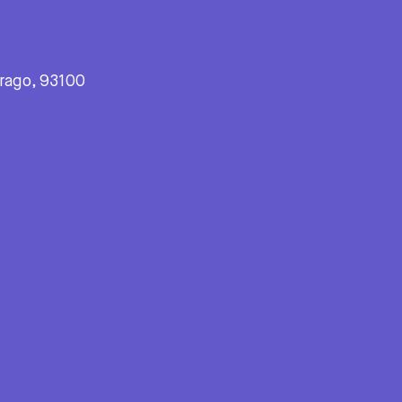
S
rago, 93100