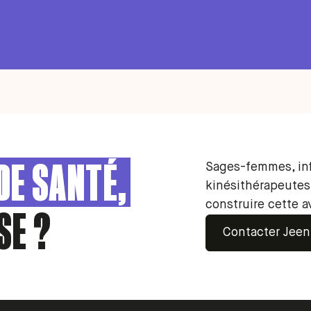
DE SANTÉ,
Sages-femmes, inf
kinésithérapeute
construire cette a
SE ?
Contacter Jeen