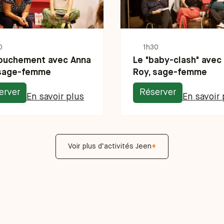
0
1h30
couchement avec Anna
Le "baby-clash" avec
 sage-femme
Roy, sage-femme
erver
Réserver
En savoir plus
En savoir 
Voir plus d’activités Jeen
+