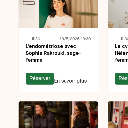
1h30
19/5/2026 19:30
1h3
L'endométriose avec
Le cy
Sophia Rakrouki, sage-
Hélè
femme
femm
Réserver
Rés
En savoir plus