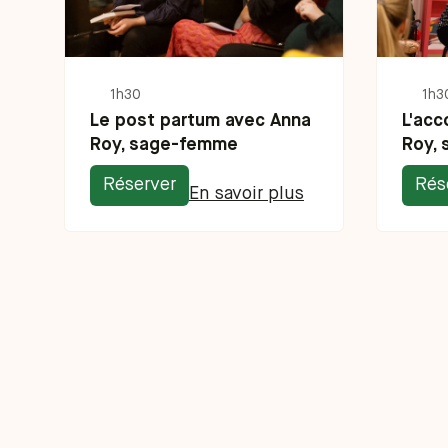
1h30
1h3
Le post partum avec Anna
L'ac
Roy, sage-femme
Roy,
Réserver
Rés
En savoir plus