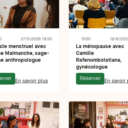
0
27/5/2026 19:30
1h30
18/6/202
cle menstruel avec
La ménopause avec
ne Malmanche, sage-
‍Camille
e anthropologue
Rafenombolatiana,
gynécologue
erver
Réserver
En savoir plus
En savoir 