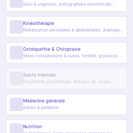
Suivi & urgences, échographies obstétricales,
préparation à l'accouchement
Kinésithérapie
Rééducation périnéales & abdominales, drainages,
nourrisson
Ostéopathie & Chiropraxie
1ères consultations & suivis, fertilité, grossesse,
post-partum, pédiatrie
Santé mentale
Psychiatrie, psychologie, thérapie de couple,
thérapie familiale
Médecine générale
Adulte & pédiatrie
Nutrition