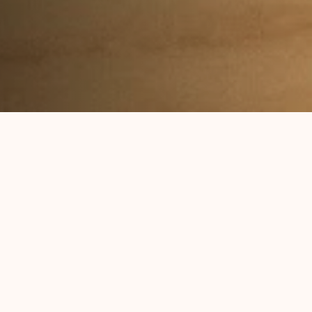
Notre société a évolué, qu'en est-il de
notre suivi de santé ?
Avec une vision moderne, chez Jeen,
nous voulons vous offrir un
accompagnement complet et
accessible, dans des lieux qui vous
mettent à l'aise (parce que oui, ça
commence par là).
En savoir plus