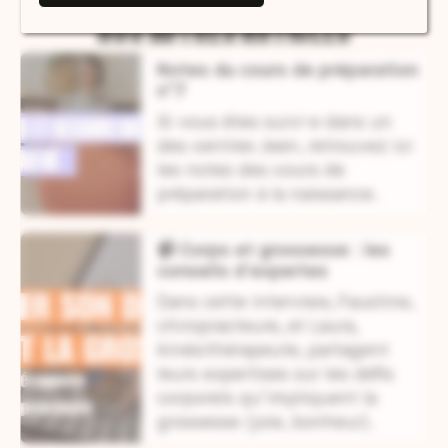
NOS AUTRES ARTICLES
Notes du cours de préparation
n°7
Si vous êtes suivi·e dans un
des centres Jeen, retrouvez ici
les notes des cours de
préparation à la naissance.
📹 Corps et grossesse : les
conseils d’expertes
Dans cette interview, Faustine,
chiropracteure, et Laura,
kinésithérapeute, partagent
leurs expertises sur les défis
corporels qu’impliquent la
grossesse (joie, bonheur).