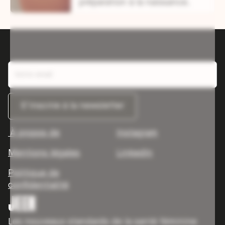
préparation à la naissance.
À propos de
Instagram
Mentions légales
LinkedIn
Politique de
confidentialité
JEEN
Les nouveaux standards de la santé féminine