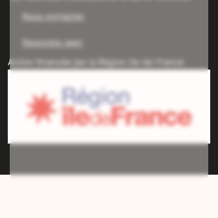
Nous contacter
Rejoindre Jeen
Action financée par la Région Ile-de-France