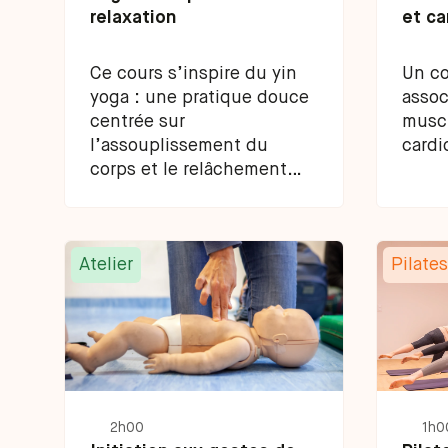
relaxation
et ca
Ce cours s’inspire du yin
Un co
yoga : une pratique douce
assoc
centrée sur
muscu
l’assouplissement du
cardi
corps et le relâchement
des tensions.
Atelier
Pilates
2h00
1h0