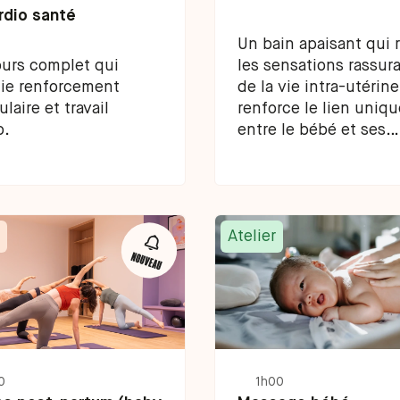
rdio santé
Un bain apaisant qui 
urs complet qui
les sensations rassur
ie renforcement
de la vie intra-utérine
laire et travail
renforce le lien uniqu
o.
entre le bébé et ses
parents.
Atelier
0
1h00