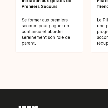
Initiation aux gestes de
Pilat
Premiers Secours
frien
Se former aux premiers
Le Pi
secours pour gagner en
une p
confiance et aborder
progr
sereinement son rôle de
acco
parent.
récup
l’ac