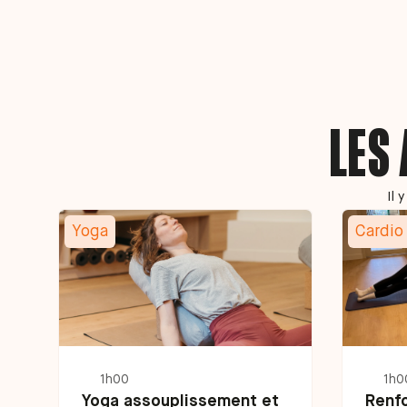
LES
Il 
Yoga
Cardio
1h00
1h0
Yoga assouplissement et
Renf