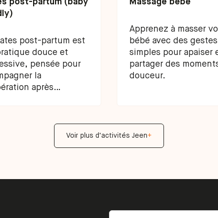
es post-partum (baby
Massage bébé
dly)
Apprenez à masser vo
lates post-partum est
bébé avec des gestes
ratique douce et
simples pour apaiser 
essive, pensée pour
partager des moment
mpagner la
douceur.
ération après
couchement.
Voir plus d’activités Jeen
+