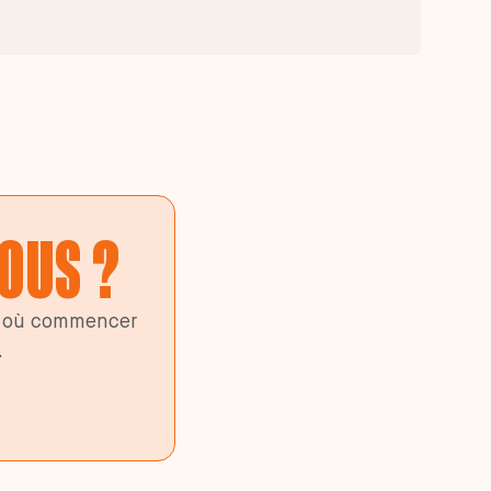
VOUS ?
ar où commencer
.